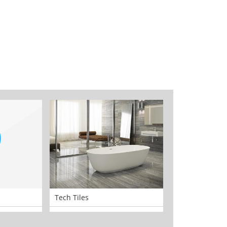
Tech Tiles
SKE Electrical 