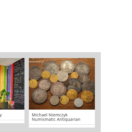
y
Michael Niemczyk
"TOTU" SALON
Numismatic Antiquarian
KOSMETYCZNY