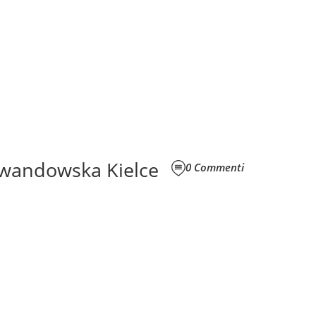
ewandowska Kielce
0
Commenti