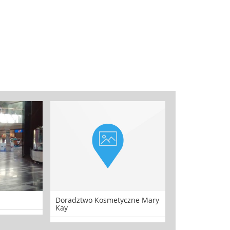
Doradztwo Kosmetyczne Mary
Centrum Nauc
Kay
MathRiders Kie