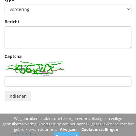
Bericht
Captcha
Indienen
Wij gebruiken cookies om te zorgen voor volledige en veilige
gebruikerservaring. Voortzetting van het bezoek, gaat u akkoord met het
© Tourmake. All Rights Reserved -
Terms and conditions
gebruik ervan door ons.
Afwijzen
Cookieinstellingen
Nederlands