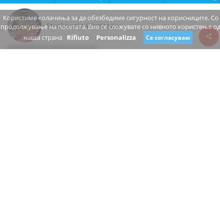
Користиме колачиња за да обезбедиме сигурност на корисниците. Со
Steakownia Warszawa
продолжување на посетата, Вие се сложувате со нивното користење о
наша страна
Rifiuto
Personalizza
Се согласувам
Review consent
Krucza
00-001 Warszawa mazowieckie
Poland
www.steakownia.pl/
+48 517 622 719
затвори
Дали сте сопственик на овој бизнис?
Предложете промена
РЕСТОРАН