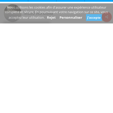
Nous utilisons les cookies afin d'assurer une expérience utilisateur
complète et sécure. En poursuivant votre navigation sur ce site, vous
MILSO Warszawa
acceptez leur utilisation.
Rejet
Personnaliser
J'accepte
Review consent
Zwycięzców
03-938 Warszawa mazowieckie
Poland
www.milso.com.pl/
+48 22 672 88 30
Fermé
Êtes-vous le propriétaire de cette entreprise?
Suggérer une modification
MAGASIN D'ÉLECTRONIQUE, BOUTIQUE