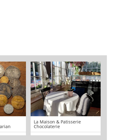
La Maison & Patisserie
Atelier Jarosła
arian
Chocolaterie