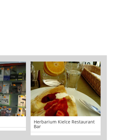
Herbarium Kielce Restaurant
Doradztwo Kos
Bar
Kay