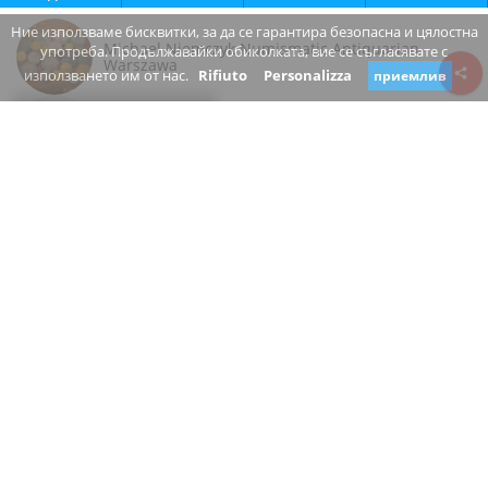
Ние използваме бисквитки, за да се гарантира безопасна и цялостна
Michael Niemczyk Numismatic Antiquarian
употреба. Продължавайки обиколката, вие се съгласявате с
Warszawa
използването им от нас.
Rifiuto
Personalizza
приемлив
Review consent
Żelazna
00-001 Warszawa mazowieckie
Poland
www.niemczyk.pl/
+48 22 620 45 74
затворен
Вие ли сте собственикът на този бизнес?
Предложете промяна
МАГАЗИН